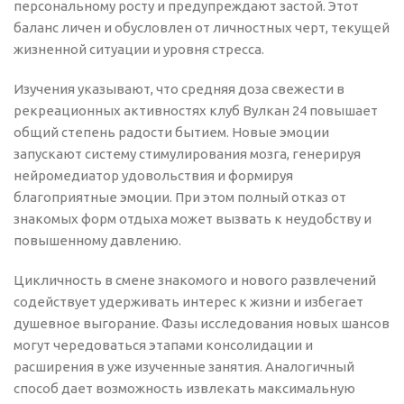
персональному росту и предупреждают застой. Этот
баланс личен и обусловлен от личностных черт, текущей
жизненной ситуации и уровня стресса.
Изучения указывают, что средняя доза свежести в
рекреационных активностях клуб Вулкан 24 повышает
общий степень радости бытием. Новые эмоции
запускают систему стимулирования мозга, генерируя
нейромедиатор удовольствия и формируя
благоприятные эмоции. При этом полный отказ от
знакомых форм отдыха может вызвать к неудобству и
повышенному давлению.
Цикличность в смене знакомого и нового развлечений
содействует удерживать интерес к жизни и избегает
душевное выгорание. Фазы исследования новых шансов
могут чередоваться этапами консолидации и
расширения в уже изученные занятия. Аналогичный
способ дает возможность извлекать максимальную