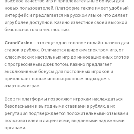
высокое качество игр и привлекательные бонусы для
новых пользователей. Платформа также имеет удобный
интерфейс и предлагается на русском языке, что делает
игру более доступной. Казино известное своей высокой
безопасностью и честностью.
GrandCasino
– это еще одно топовое онлайн-казино для
ставок в рублях. Отличается широким спектром игр, от
классических настольных игр до инновационных слотов
с прогрессивным джекпотом. Казино предлагает
эксклюзивные бонусы для постоянных игроков и
привлекает новым инновационным подходом к
азартным играм.
Все эти платформы позволяют игрокам наслаждаться
безопасными и выгодными ставками в рублях, а их
репутация подтверждается положительными отзывами
пользователей и лицензиями, выданными надежными
органами.