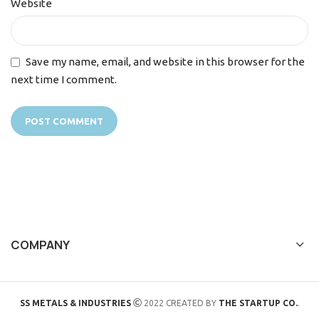
Website
Save my name, email, and website in this browser for the
next time I comment.
COMPANY
SS METALS & INDUSTRIES
2022 CREATED BY
THE STARTUP CO.
.