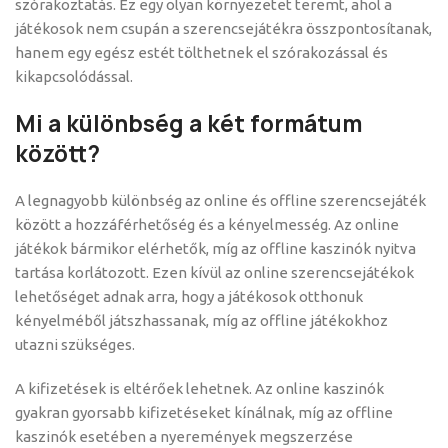
szórakoztatás. Ez egy olyan környezetet teremt, ahol a
játékosok nem csupán a szerencsejátékra összpontosítanak,
hanem egy egész estét tölthetnek el szórakozással és
kikapcsolódással.
Mi a különbség a két formátum
között?
A legnagyobb különbség az online és offline szerencsejáték
között a hozzáférhetőség és a kényelmesség. Az online
játékok bármikor elérhetők, míg az offline kaszinók nyitva
tartása korlátozott. Ezen kívül az online szerencsejátékok
lehetőséget adnak arra, hogy a játékosok otthonuk
kényelméből játszhassanak, míg az offline játékokhoz
utazni szükséges.
A kifizetések is eltérőek lehetnek. Az online kaszinók
gyakran gyorsabb kifizetéseket kínálnak, míg az offline
kaszinók esetében a nyeremények megszerzése