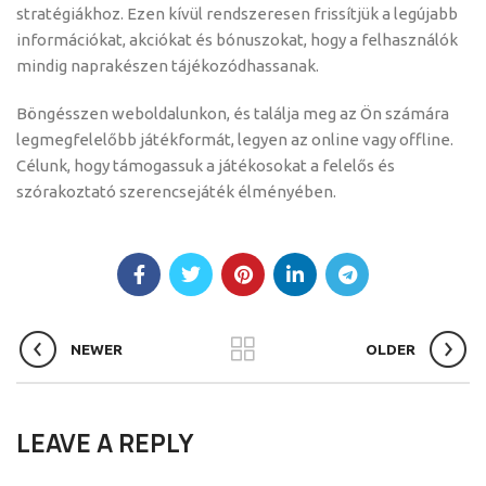
stratégiákhoz. Ezen kívül rendszeresen frissítjük a legújabb
információkat, akciókat és bónuszokat, hogy a felhasználók
mindig naprakészen tájékozódhassanak.
Böngésszen weboldalunkon, és találja meg az Ön számára
legmegfelelőbb játékformát, legyen az online vagy offline.
Célunk, hogy támogassuk a játékosokat a felelős és
szórakoztató szerencsejáték élményében.
NEWER
OLDER
LEAVE A REPLY