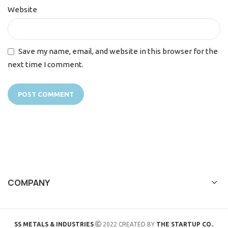
Website
Save my name, email, and website in this browser for the
next time I comment.
COMPANY
SS METALS & INDUSTRIES
2022 CREATED BY
THE STARTUP CO.
.