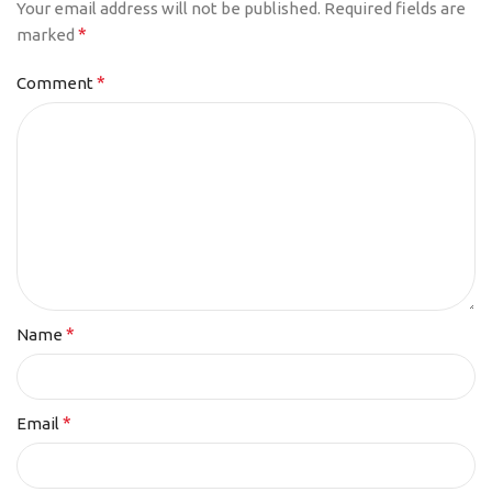
Your email address will not be published.
Required fields are
*
marked
*
Comment
*
Name
*
Email